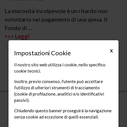
La morosità incolpevole è un ritardo non
volontario nel pagamento di una spesa. Il
Fondo di ...
>>> Leggi
X
Impostazioni Cookie
Il nostro sito web utilizza i cookie, nello specifico
cookie tecnici.
Inoltre, previo consenso, l'utente può accettare
l'utilizzo di ulteriori strumenti di tracciamento
(cookie di profilazione, analitici e/o identificativi
passivi).
FONDAZIONE AUPREMA ETS
Piazza Soncino, 1
Chiudendo questo banner proseguirà la navigazione
20092 Cinisello Balsamo (MI)
senza cookie ad eccezione di quelli essenziali.